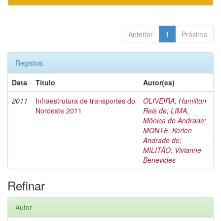
Anterior
1
Próxima
Registos:
Data
Título
Autor(es)
2011
Infraestrutura de transportes do
OLIVEIRA, Hamilton
Nordeste 2011
Reis de
;
LIMA,
Mônica de Andrade
;
MONTE, Kerlen
Andrade do
;
MILITÃO, Vivianne
Benevides
Refinar
Autor