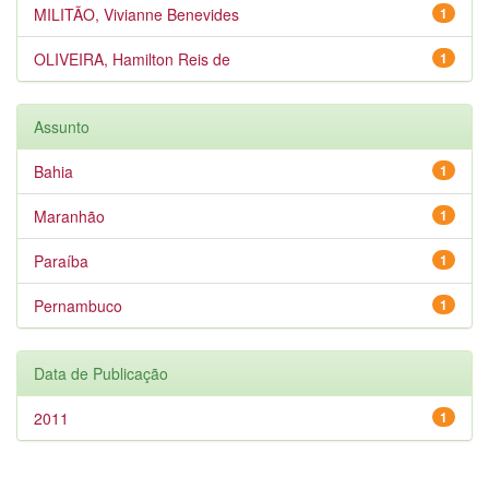
MILITÃO, Vivianne Benevides
1
OLIVEIRA, Hamilton Reis de
1
Assunto
Bahia
1
Maranhão
1
Paraíba
1
Pernambuco
1
Data de Publicação
2011
1