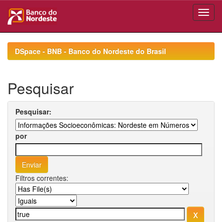
Skip
navigation
DSpace - BNB - Banco do Nordeste do Brasil
Pesquisar
Pesquisar:
por
Filtros correntes: