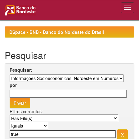
Skip
navigation
DSpace - BNB - Banco do Nordeste do Brasil
Pesquisar
Pesquisar:
por
Filtros correntes: