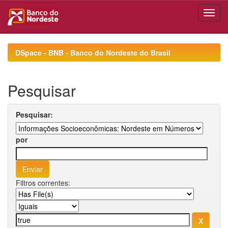
Skip
navigation
DSpace - BNB - Banco do Nordeste do Brasil
Pesquisar
Pesquisar:
por
Filtros correntes: