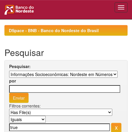
Skip
navigation
DSpace - BNB - Banco do Nordeste do Brasil
Pesquisar
Pesquisar:
por
Filtros correntes: