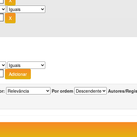
or:
Por ordem
Autores/Regi