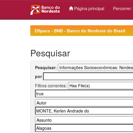
Página principal
Percorrer
Skip
navigation
DSpace - BNB - Banco do Nordeste do Brasil
Pesquisar
Pesquisar:
por
Filtros correntes: