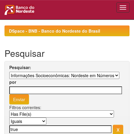
Skip
navigation
DSpace - BNB - Banco do Nordeste do Brasil
Pesquisar
Pesquisar:
por
Filtros correntes: