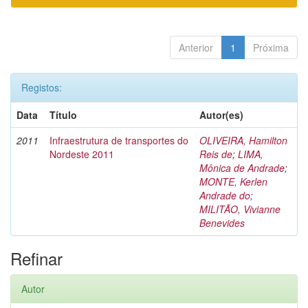
Anterior
1
Próxima
Registos:
Data
Título
Autor(es)
2011
Infraestrutura de transportes do
OLIVEIRA, Hamilton
Nordeste 2011
Reis de
;
LIMA,
Mônica de Andrade
;
MONTE, Kerlen
Andrade do
;
MILITÃO, Vivianne
Benevides
Refinar
Autor