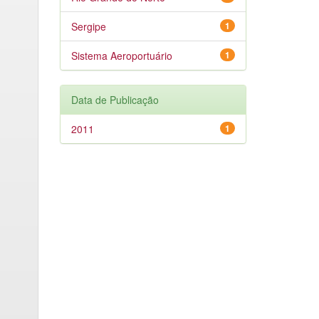
Sergipe
1
Sistema Aeroportuário
1
Data de Publicação
2011
1