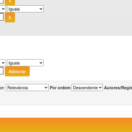
or:
Por ordem
Autores/Regi