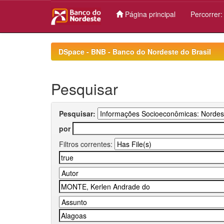
Página principal
Percorrer
Skip
navigation
DSpace - BNB - Banco do Nordeste do Brasil
Pesquisar
Pesquisar:
por
Filtros correntes: