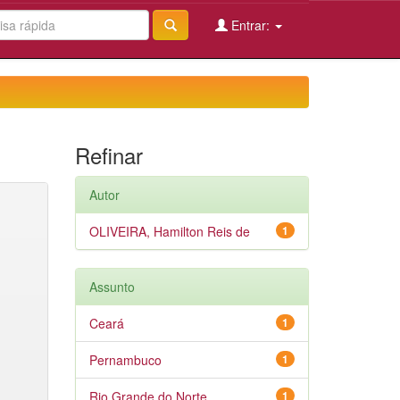
Entrar:
Refinar
Autor
OLIVEIRA, Hamilton Reis de
1
Assunto
Ceará
1
Pernambuco
1
Rio Grande do Norte
1