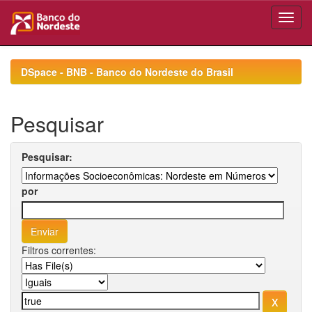
Skip
navigation
DSpace - BNB - Banco do Nordeste do Brasil
Pesquisar
Pesquisar:
por
Filtros correntes: