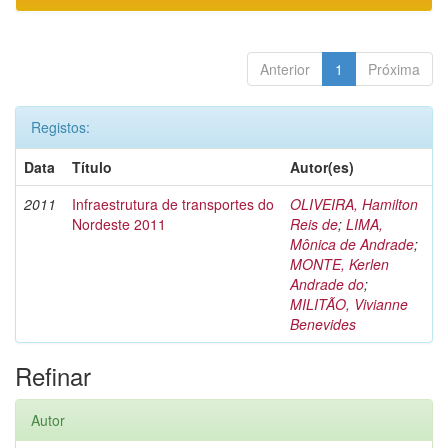
Anterior
1
Próxima
Registos:
Data
Título
Autor(es)
2011
Infraestrutura de transportes do
OLIVEIRA, Hamilton
Nordeste 2011
Reis de
;
LIMA,
Mônica de Andrade
;
MONTE, Kerlen
Andrade do
;
MILITÃO, Vivianne
Benevides
Refinar
Autor