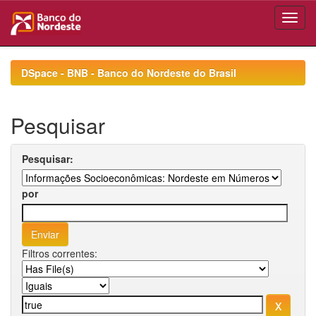
Skip
navigation
DSpace - BNB - Banco do Nordeste do Brasil
Pesquisar
Pesquisar:
por
Filtros correntes: