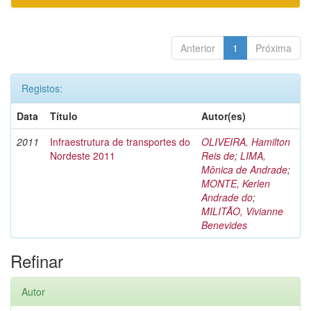
Anterior
1
Próxima
Registos:
Data
Título
Autor(es)
2011
Infraestrutura de transportes do
OLIVEIRA, Hamilton
Nordeste 2011
Reis de
;
LIMA,
Mônica de Andrade
;
MONTE, Kerlen
Andrade do
;
MILITÃO, Vivianne
Benevides
Refinar
Autor