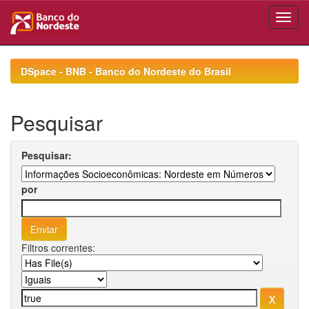
Skip
navigation
DSpace - BNB - Banco do Nordeste do Brasil
Pesquisar
Pesquisar:
por
Filtros correntes: