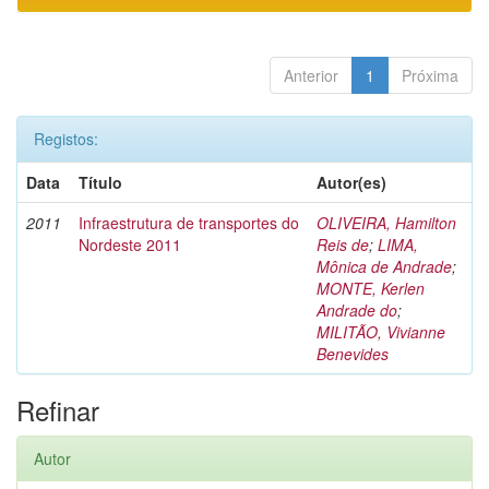
Anterior
1
Próxima
Registos:
Data
Título
Autor(es)
2011
Infraestrutura de transportes do
OLIVEIRA, Hamilton
Nordeste 2011
Reis de
;
LIMA,
Mônica de Andrade
;
MONTE, Kerlen
Andrade do
;
MILITÃO, Vivianne
Benevides
Refinar
Autor