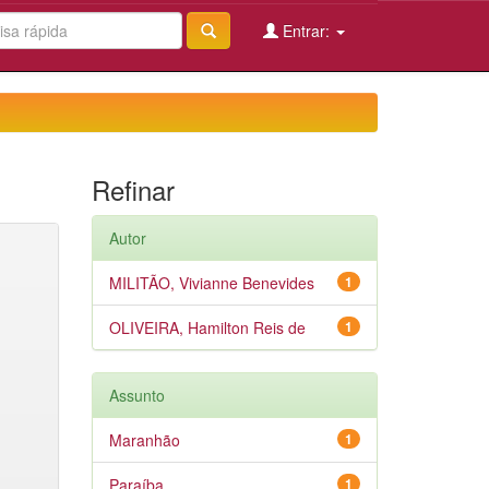
Entrar:
Refinar
Autor
MILITÃO, Vivianne Benevides
1
OLIVEIRA, Hamilton Reis de
1
Assunto
Maranhão
1
Paraíba
1