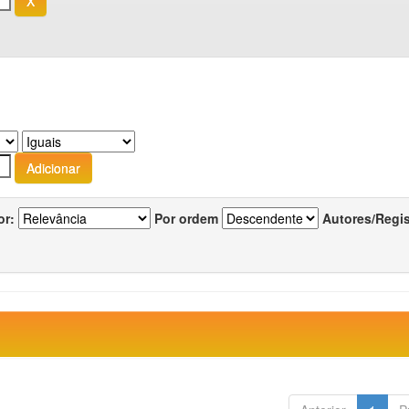
or:
Por ordem
Autores/Regi