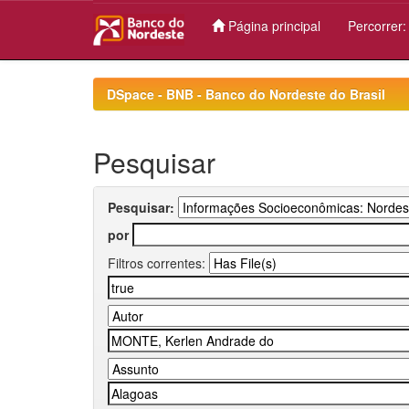
Página principal
Percorrer
Skip
navigation
DSpace - BNB - Banco do Nordeste do Brasil
Pesquisar
Pesquisar:
por
Filtros correntes: