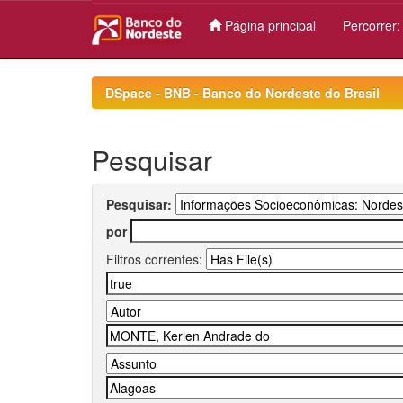
Página principal
Percorrer
Skip
navigation
DSpace - BNB - Banco do Nordeste do Brasil
Pesquisar
Pesquisar:
por
Filtros correntes: