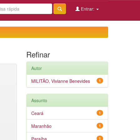
Entrar:
Refinar
Autor
MILITÃO, Vivianne Benevides
1
Assunto
Ceará
1
Maranhão
1
Paraíba
1