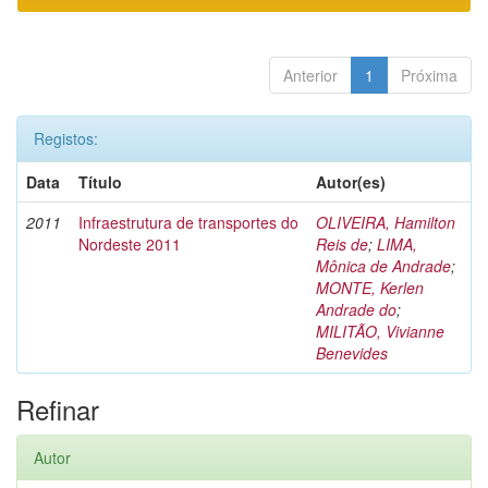
Anterior
1
Próxima
Registos:
Data
Título
Autor(es)
2011
Infraestrutura de transportes do
OLIVEIRA, Hamilton
Nordeste 2011
Reis de
;
LIMA,
Mônica de Andrade
;
MONTE, Kerlen
Andrade do
;
MILITÃO, Vivianne
Benevides
Refinar
Autor