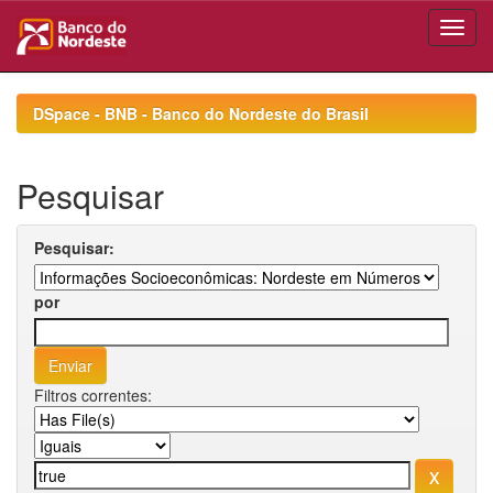
Skip
navigation
DSpace - BNB - Banco do Nordeste do Brasil
Pesquisar
Pesquisar:
por
Filtros correntes: