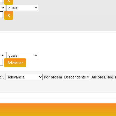
or:
Por ordem
Autores/Regi