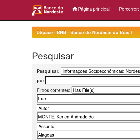
Página principal
Percorrer
Skip
navigation
DSpace - BNB - Banco do Nordeste do Brasil
Pesquisar
Pesquisar:
por
Filtros correntes: