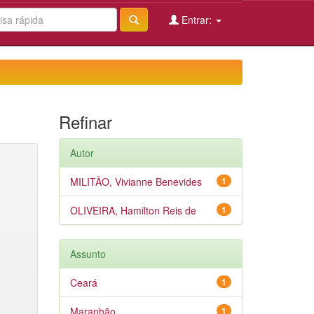
Entrar:
Refinar
Autor
MILITÃO, Vivianne Benevides
1
OLIVEIRA, Hamilton Reis de
1
Assunto
Ceará
1
Maranhão
1