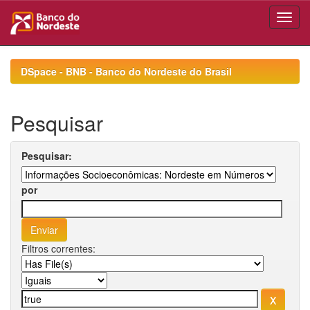
Skip
navigation
DSpace - BNB - Banco do Nordeste do Brasil
Pesquisar
Pesquisar:
por
Filtros correntes: