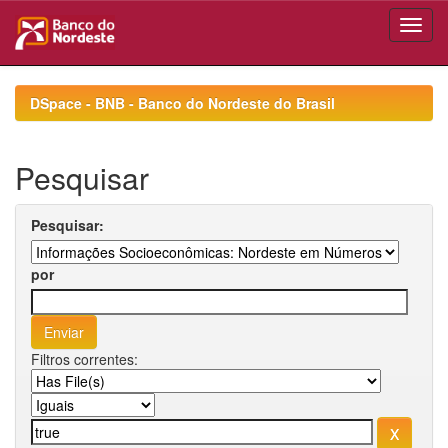
Skip
navigation
DSpace - BNB - Banco do Nordeste do Brasil
Pesquisar
Pesquisar:
por
Filtros correntes: