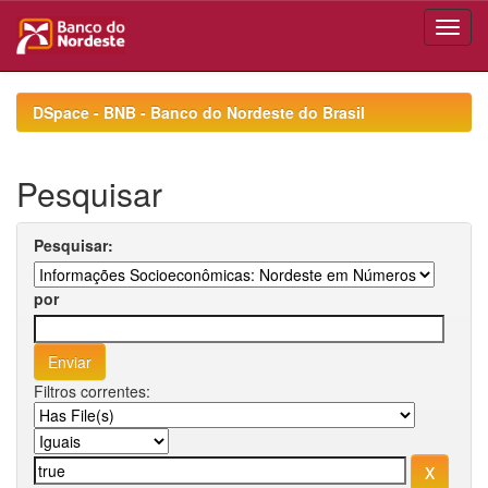
Skip
navigation
DSpace - BNB - Banco do Nordeste do Brasil
Pesquisar
Pesquisar:
por
Filtros correntes: