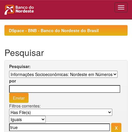
Skip
navigation
DSpace - BNB - Banco do Nordeste do Brasil
Pesquisar
Pesquisar:
por
Filtros correntes: