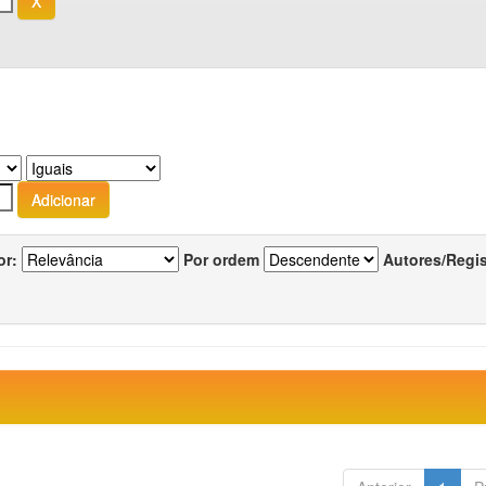
or:
Por ordem
Autores/Regi