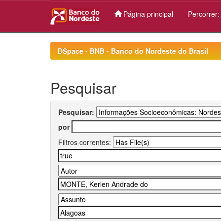
Página principal
Percorrer
Skip
navigation
DSpace - BNB - Banco do Nordeste do Brasil
Pesquisar
Pesquisar:
por
Filtros correntes: