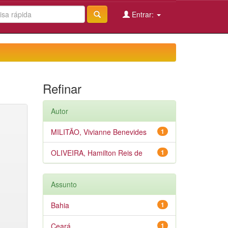
Entrar:
Refinar
Autor
MILITÃO, Vivianne Benevides
1
OLIVEIRA, Hamilton Reis de
1
Assunto
Bahia
1
Ceará
1