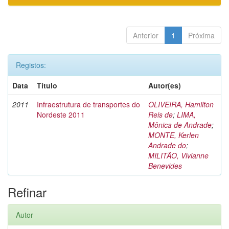
Anterior
1
Próxima
Registos:
Data
Título
Autor(es)
2011
Infraestrutura de transportes do
OLIVEIRA, Hamilton
Nordeste 2011
Reis de
;
LIMA,
Mônica de Andrade
;
MONTE, Kerlen
Andrade do
;
MILITÃO, Vivianne
Benevides
Refinar
Autor