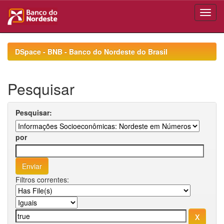
Skip
navigation
DSpace - BNB - Banco do Nordeste do Brasil
Pesquisar
Pesquisar:
por
Filtros correntes: