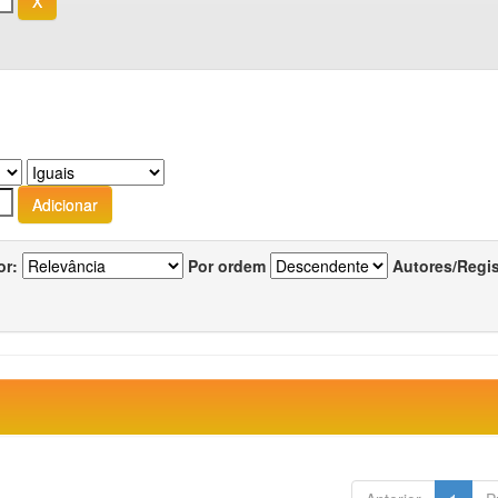
or:
Por ordem
Autores/Regi