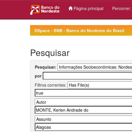
Página principal
Percorrer
Skip
navigation
DSpace - BNB - Banco do Nordeste do Brasil
Pesquisar
Pesquisar:
por
Filtros correntes: