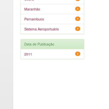
Maranhão
1
Pernambuco
1
Sistema Aeroportuário
1
Data de Publicação
2011
1