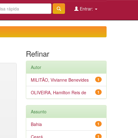
Entrar:
Refinar
Autor
MILITÃO, Vivianne Benevides
1
OLIVEIRA, Hamilton Reis de
1
Assunto
Bahia
1
Ceará
1