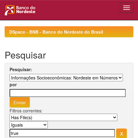
Skip
navigation
DSpace - BNB - Banco do Nordeste do Brasil
Pesquisar
Pesquisar:
por
Filtros correntes: