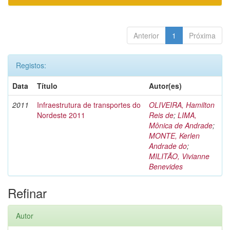
Anterior
1
Próxima
Registos:
Data
Título
Autor(es)
2011
Infraestrutura de transportes do
OLIVEIRA, Hamilton
Nordeste 2011
Reis de
;
LIMA,
Mônica de Andrade
;
MONTE, Kerlen
Andrade do
;
MILITÃO, Vivianne
Benevides
Refinar
Autor