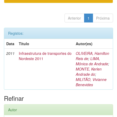
Anterior
1
Próxima
Registos:
Data
Título
Autor(es)
2011
Infraestrutura de transportes do
OLIVEIRA, Hamilton
Nordeste 2011
Reis de
;
LIMA,
Mônica de Andrade
;
MONTE, Kerlen
Andrade do
;
MILITÃO, Vivianne
Benevides
Refinar
Autor