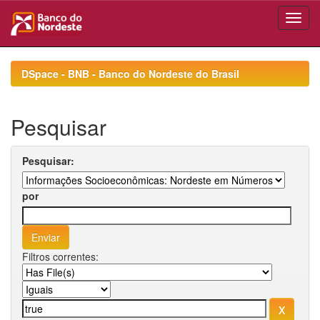
Skip
navigation
DSpace - BNB - Banco do Nordeste do Brasil
Pesquisar
Pesquisar:
por
Filtros correntes: