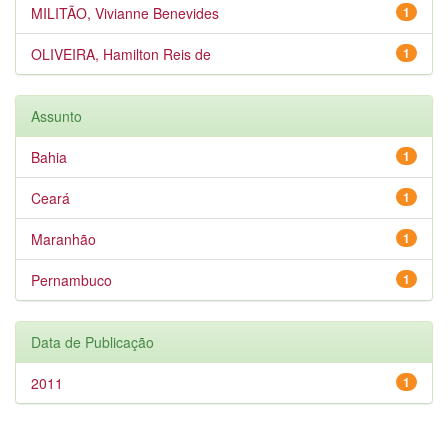
MILITÃO, Vivianne Benevides
1
OLIVEIRA, Hamilton Reis de
1
Assunto
Bahia
1
Ceará
1
Maranhão
1
Pernambuco
1
Data de Publicação
2011
1