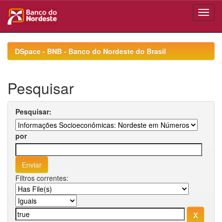
Skip
navigation
DSpace - BNB - Banco do Nordeste do Brasil
Pesquisar
Pesquisar:
por
Filtros correntes: