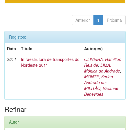
Anterior
1
Próxima
Registos:
Data
Título
Autor(es)
2011
Infraestrutura de transportes do
OLIVEIRA, Hamilton
Nordeste 2011
Reis de
;
LIMA,
Mônica de Andrade
;
MONTE, Kerlen
Andrade do
;
MILITÃO, Vivianne
Benevides
Refinar
Autor