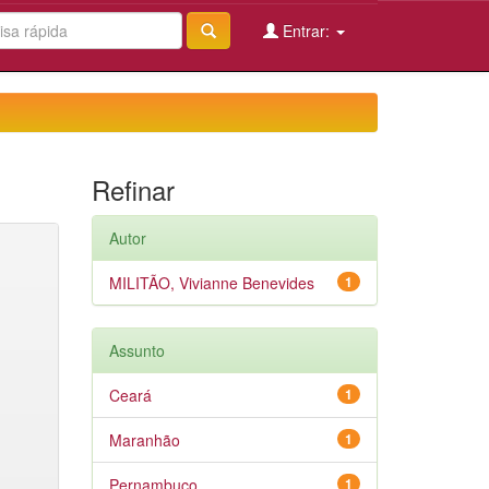
Entrar:
Refinar
Autor
MILITÃO, Vivianne Benevides
1
Assunto
Ceará
1
Maranhão
1
Pernambuco
1