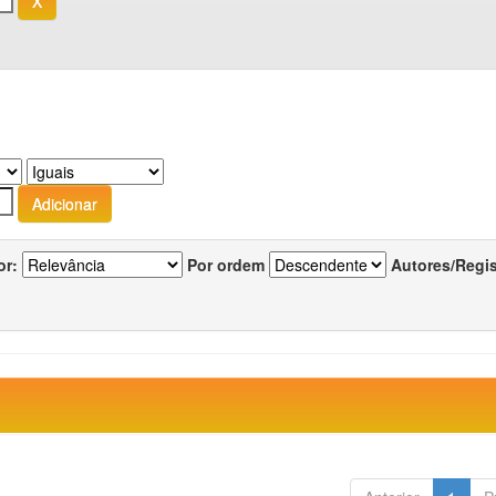
or:
Por ordem
Autores/Regi