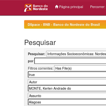
Página principal
Percorrer
Skip
navigation
DSpace - BNB - Banco do Nordeste do Brasil
Pesquisar
Pesquisar:
por
Filtros correntes: