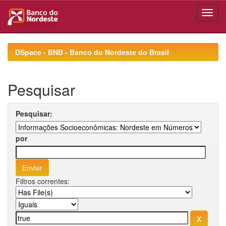
Skip
navigation
DSpace - BNB - Banco do Nordeste do Brasil
Pesquisar
Pesquisar:
por
Filtros correntes: