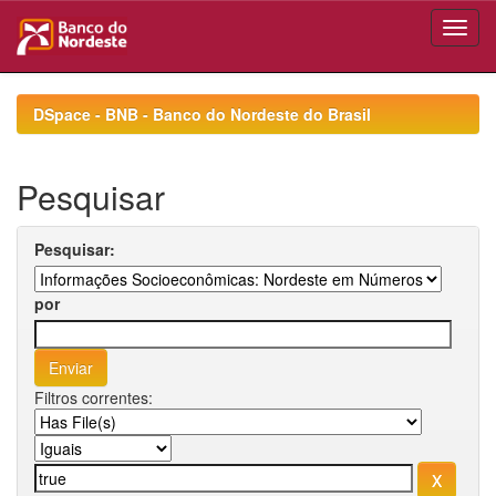
Skip
navigation
DSpace - BNB - Banco do Nordeste do Brasil
Pesquisar
Pesquisar:
por
Filtros correntes: