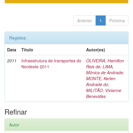
Anterior
1
Próxima
Registos:
Data
Título
Autor(es)
2011
Infraestrutura de transportes do
OLIVEIRA, Hamilton
Nordeste 2011
Reis de
;
LIMA,
Mônica de Andrade
;
MONTE, Kerlen
Andrade do
;
MILITÃO, Vivianne
Benevides
Refinar
Autor