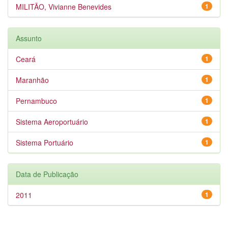
MILITÃO, Vivianne Benevides
1
Assunto
Ceará
1
Maranhão
1
Pernambuco
1
Sistema Aeroportuário
1
Sistema Portuário
1
Data de Publicação
2011
1