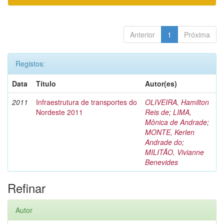
Anterior
1
Próxima
Registos:
Data
Título
Autor(es)
2011
Infraestrutura de transportes do
OLIVEIRA, Hamilton
Nordeste 2011
Reis de
;
LIMA,
Mônica de Andrade
;
MONTE, Kerlen
Andrade do
;
MILITÃO, Vivianne
Benevides
Refinar
Autor