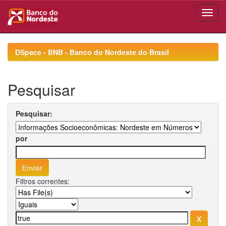
Skip
navigation
DSpace - BNB - Banco do Nordeste do Brasil
Pesquisar
Pesquisar:
por
Filtros correntes: