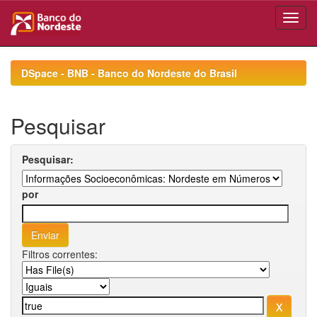
Skip
navigation
DSpace - BNB - Banco do Nordeste do Brasil
Pesquisar
Pesquisar:
por
Filtros correntes: