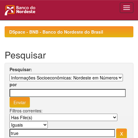
Skip
navigation
DSpace - BNB - Banco do Nordeste do Brasil
Pesquisar
Pesquisar:
por
Filtros correntes: