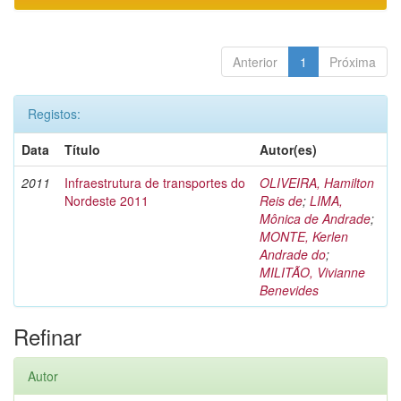
Anterior
1
Próxima
Registos:
Data
Título
Autor(es)
2011
Infraestrutura de transportes do
OLIVEIRA, Hamilton
Nordeste 2011
Reis de
;
LIMA,
Mônica de Andrade
;
MONTE, Kerlen
Andrade do
;
MILITÃO, Vivianne
Benevides
Refinar
Autor