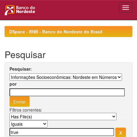
Skip
navigation
DSpace - BNB - Banco do Nordeste do Brasil
Pesquisar
Pesquisar:
por
Filtros correntes: