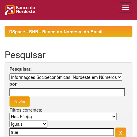
Skip
navigation
DSpace - BNB - Banco do Nordeste do Brasil
Pesquisar
Pesquisar:
por
Filtros correntes: