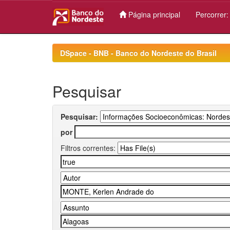
Página principal
Percorrer
Skip
navigation
DSpace - BNB - Banco do Nordeste do Brasil
Pesquisar
Pesquisar:
por
Filtros correntes: