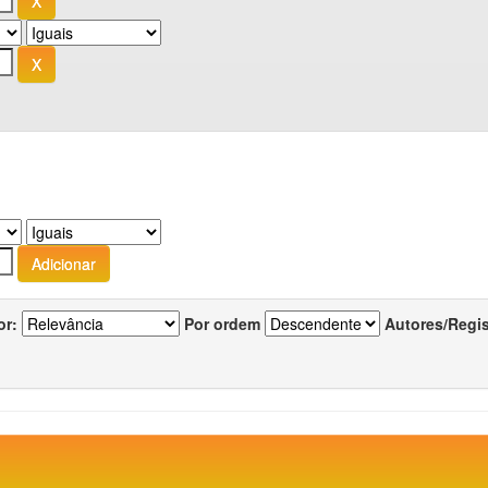
or:
Por ordem
Autores/Regi