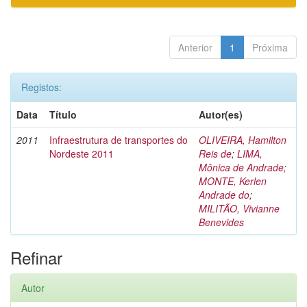
Anterior
1
Próxima
Registos:
Data
Título
Autor(es)
2011
Infraestrutura de transportes do
OLIVEIRA, Hamilton
Nordeste 2011
Reis de
;
LIMA,
Mônica de Andrade
;
MONTE, Kerlen
Andrade do
;
MILITÃO, Vivianne
Benevides
Refinar
Autor