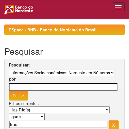
Skip
navigation
DSpace - BNB - Banco do Nordeste do Brasil
Pesquisar
Pesquisar:
por
Filtros correntes: