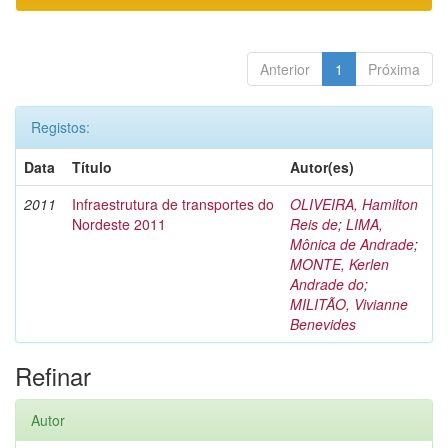
Anterior
1
Próxima
Registos:
Data
Título
Autor(es)
2011
Infraestrutura de transportes do
OLIVEIRA, Hamilton
Nordeste 2011
Reis de
;
LIMA,
Mônica de Andrade
;
MONTE, Kerlen
Andrade do
;
MILITÃO, Vivianne
Benevides
Refinar
Autor