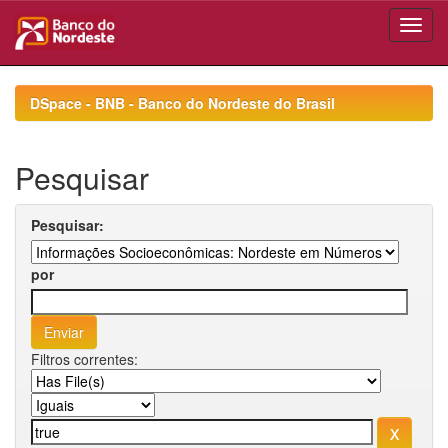
Skip
navigation
DSpace - BNB - Banco do Nordeste do Brasil
Pesquisar
Pesquisar:
por
Filtros correntes: