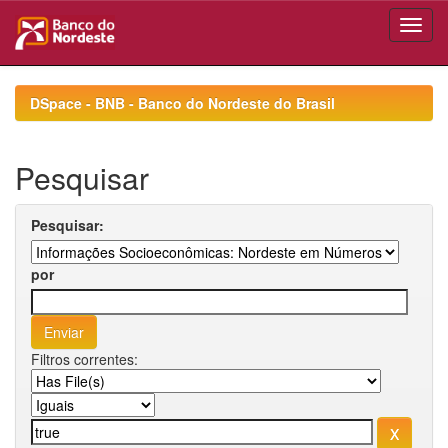
Skip
navigation
DSpace - BNB - Banco do Nordeste do Brasil
Pesquisar
Pesquisar:
por
Filtros correntes: