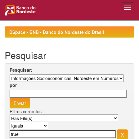
Skip
navigation
DSpace - BNB - Banco do Nordeste do Brasil
Pesquisar
Pesquisar:
por
Filtros correntes: