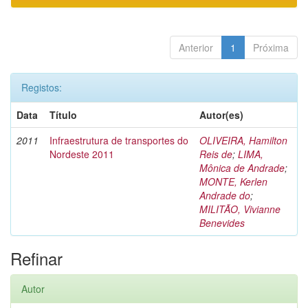
Anterior
1
Próxima
Registos:
Data
Título
Autor(es)
2011
Infraestrutura de transportes do
OLIVEIRA, Hamilton
Nordeste 2011
Reis de
;
LIMA,
Mônica de Andrade
;
MONTE, Kerlen
Andrade do
;
MILITÃO, Vivianne
Benevides
Refinar
Autor