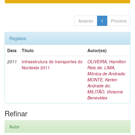
Anterior
1
Próxima
Registos:
Data
Título
Autor(es)
2011
Infraestrutura de transportes do
OLIVEIRA, Hamilton
Nordeste 2011
Reis de
;
LIMA,
Mônica de Andrade
;
MONTE, Kerlen
Andrade do
;
MILITÃO, Vivianne
Benevides
Refinar
Autor