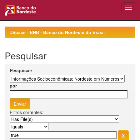
Skip
navigation
DSpace - BNB - Banco do Nordeste do Brasil
Pesquisar
Pesquisar:
por
Filtros correntes: