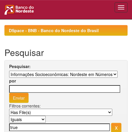
Skip
navigation
DSpace - BNB - Banco do Nordeste do Brasil
Pesquisar
Pesquisar:
por
Filtros correntes: