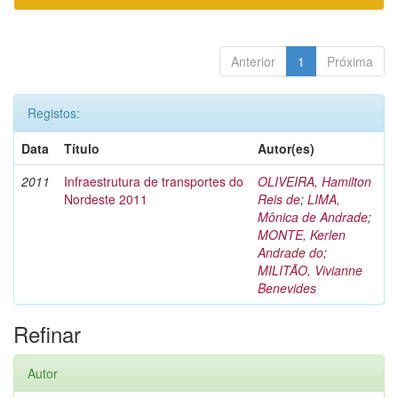
Anterior
1
Próxima
Registos:
Data
Título
Autor(es)
2011
Infraestrutura de transportes do
OLIVEIRA, Hamilton
Nordeste 2011
Reis de
;
LIMA,
Mônica de Andrade
;
MONTE, Kerlen
Andrade do
;
MILITÃO, Vivianne
Benevides
Refinar
Autor