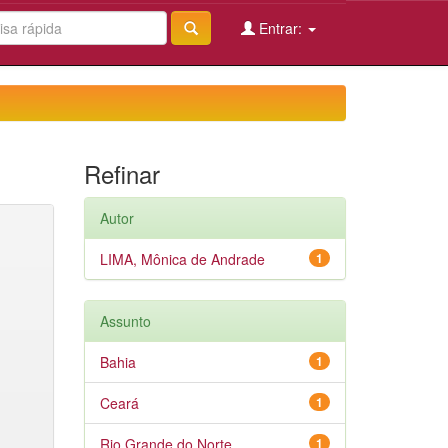
Entrar:
Refinar
Autor
LIMA, Mônica de Andrade
1
Assunto
Bahia
1
Ceará
1
Rio Grande do Norte
1