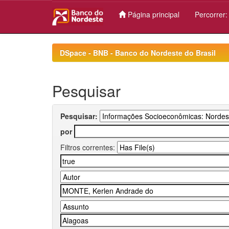
Página principal
Percorrer
Skip
navigation
DSpace - BNB - Banco do Nordeste do Brasil
Pesquisar
Pesquisar:
por
Filtros correntes: