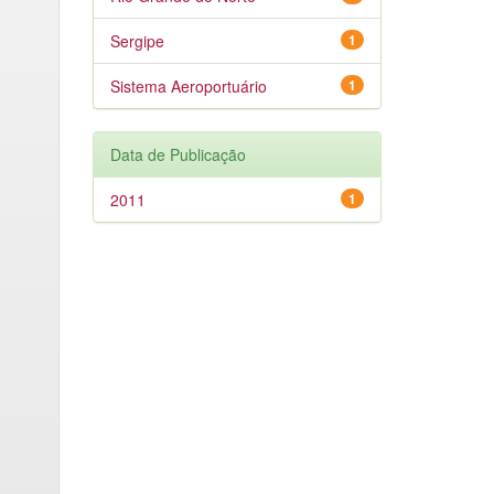
Sergipe
1
Sistema Aeroportuário
1
Data de Publicação
2011
1