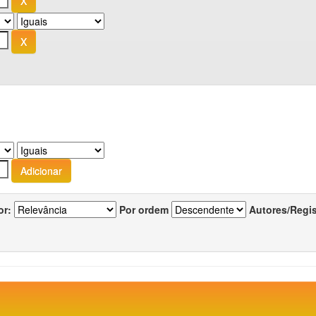
or:
Por ordem
Autores/Regi