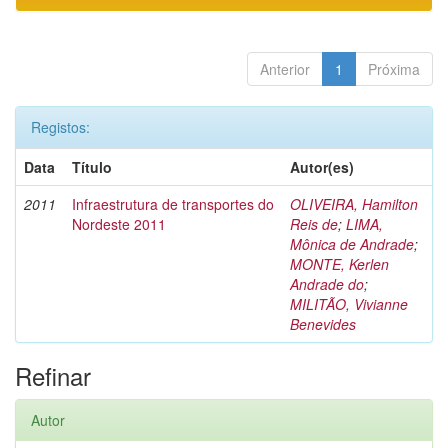
Anterior
1
Próxima
Registos:
Data
Título
Autor(es)
2011
Infraestrutura de transportes do
OLIVEIRA, Hamilton
Nordeste 2011
Reis de
;
LIMA,
Mônica de Andrade
;
MONTE, Kerlen
Andrade do
;
MILITÃO, Vivianne
Benevides
Refinar
Autor