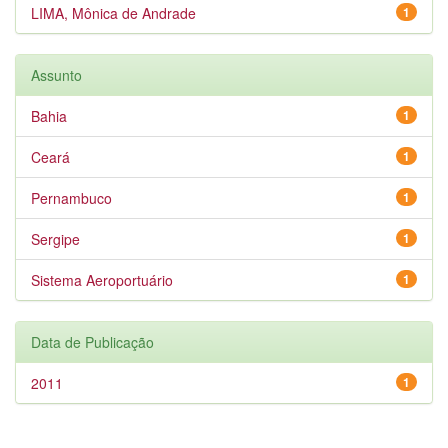
LIMA, Mônica de Andrade
1
Assunto
Bahia
1
Ceará
1
Pernambuco
1
Sergipe
1
Sistema Aeroportuário
1
Data de Publicação
2011
1