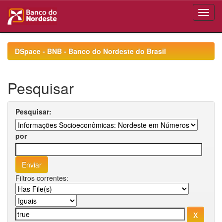
Skip
navigation
DSpace - BNB - Banco do Nordeste do Brasil
Pesquisar
Pesquisar:
por
Filtros correntes: