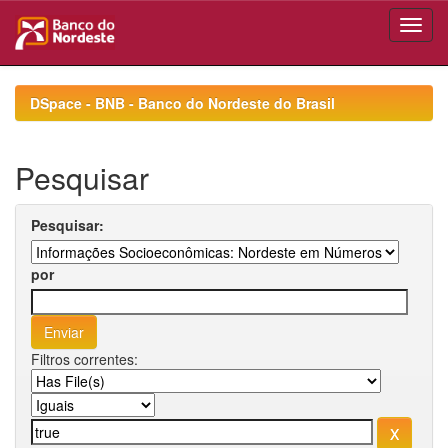
Skip
navigation
DSpace - BNB - Banco do Nordeste do Brasil
Pesquisar
Pesquisar:
por
Filtros correntes: