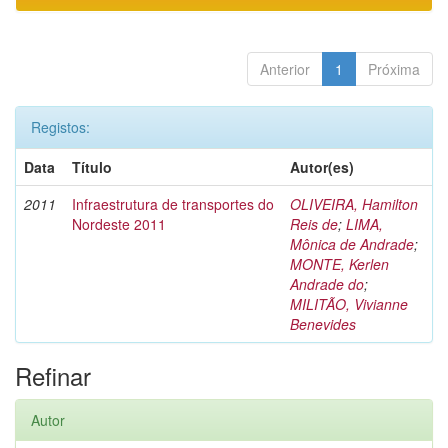
Anterior
1
Próxima
Registos:
Data
Título
Autor(es)
2011
Infraestrutura de transportes do
OLIVEIRA, Hamilton
Nordeste 2011
Reis de
;
LIMA,
Mônica de Andrade
;
MONTE, Kerlen
Andrade do
;
MILITÃO, Vivianne
Benevides
Refinar
Autor