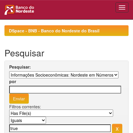
Skip
navigation
DSpace - BNB - Banco do Nordeste do Brasil
Pesquisar
Pesquisar:
por
Filtros correntes: