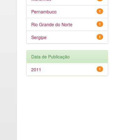
Pernambuco
1
Rio Grande do Norte
1
Sergipe
1
Data de Publicação
2011
1