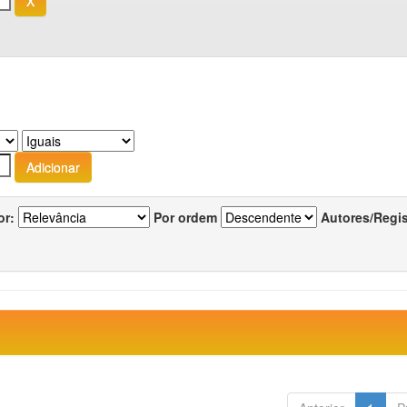
or:
Por ordem
Autores/Regi