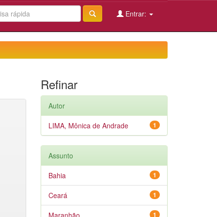
Entrar:
Refinar
Autor
LIMA, Mônica de Andrade
1
Assunto
Bahia
1
Ceará
1
Maranhão
1