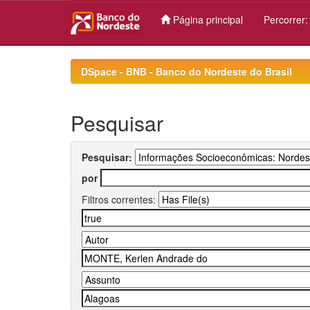
Página principal
Percorrer
Skip
navigation
DSpace - BNB - Banco do Nordeste do Brasil
Pesquisar
Pesquisar:
por
Filtros correntes: