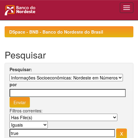
Skip
navigation
DSpace - BNB - Banco do Nordeste do Brasil
Pesquisar
Pesquisar:
por
Filtros correntes: