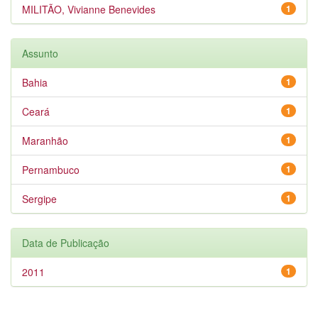
MILITÃO, Vivianne Benevides
1
Assunto
Bahia
1
Ceará
1
Maranhão
1
Pernambuco
1
Sergipe
1
Data de Publicação
2011
1