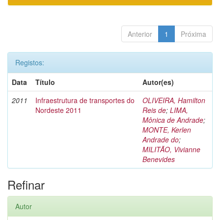
Anterior
1
Próxima
Registos:
Data
Título
Autor(es)
2011
Infraestrutura de transportes do
OLIVEIRA, Hamilton
Nordeste 2011
Reis de
;
LIMA,
Mônica de Andrade
;
MONTE, Kerlen
Andrade do
;
MILITÃO, Vivianne
Benevides
Refinar
Autor