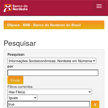
Skip
navigation
DSpace - BNB - Banco do Nordeste do Brasil
Pesquisar
Pesquisar:
por
Filtros correntes: