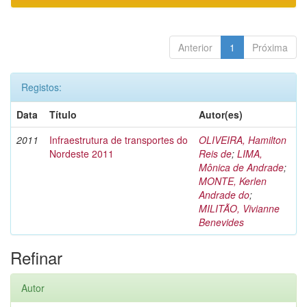
Anterior
1
Próxima
Registos:
Data
Título
Autor(es)
2011
Infraestrutura de transportes do
OLIVEIRA, Hamilton
Nordeste 2011
Reis de
;
LIMA,
Mônica de Andrade
;
MONTE, Kerlen
Andrade do
;
MILITÃO, Vivianne
Benevides
Refinar
Autor