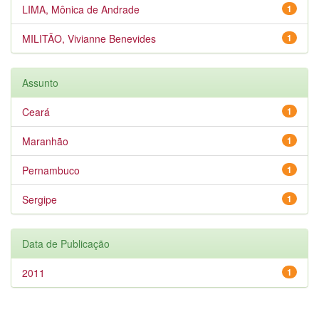
LIMA, Mônica de Andrade
1
MILITÃO, Vivianne Benevides
1
Assunto
Ceará
1
Maranhão
1
Pernambuco
1
Sergipe
1
Data de Publicação
2011
1