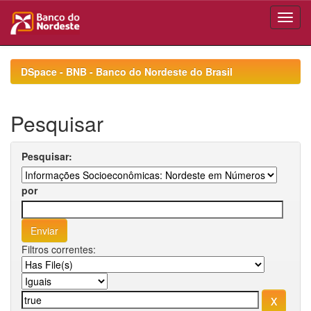
Skip
navigation
DSpace - BNB - Banco do Nordeste do Brasil
Pesquisar
Pesquisar:
por
Filtros correntes: