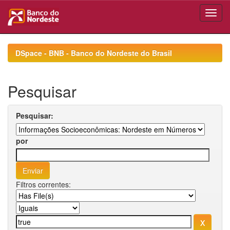
Skip
navigation
DSpace - BNB - Banco do Nordeste do Brasil
Pesquisar
Pesquisar:
por
Filtros correntes: