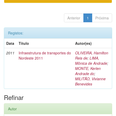
Anterior
1
Próxima
Registos:
Data
Título
Autor(es)
2011
Infraestrutura de transportes do
OLIVEIRA, Hamilton
Nordeste 2011
Reis de
;
LIMA,
Mônica de Andrade
;
MONTE, Kerlen
Andrade do
;
MILITÃO, Vivianne
Benevides
Refinar
Autor