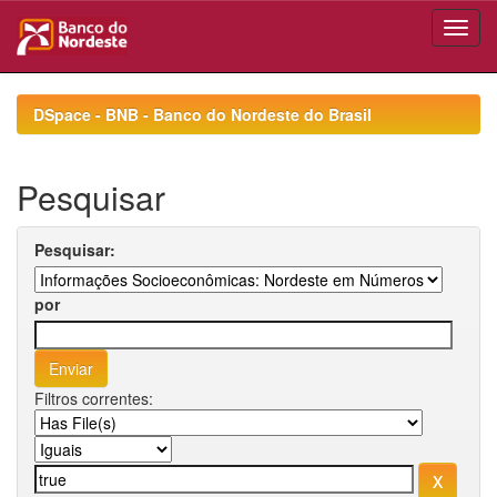
Skip
navigation
DSpace - BNB - Banco do Nordeste do Brasil
Pesquisar
Pesquisar:
por
Filtros correntes: